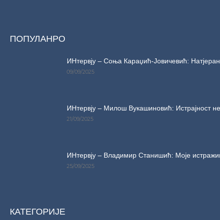
ПОПУЛАНРО
ИНтервју – Соња Караџић-Јовичевић: Натјерани
09/09/2025
ИНтервју – Милош Вукашиновић: Истрајност не
21/09/2025
ИНтервју – Владимир Станишић: Моје истражи
25/09/2025
КАТЕГОРИЈЕ