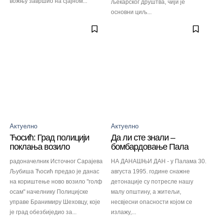
вожњу завршио на сјајном...
љекарског друштва, чији је
основни циљ...
Актуелно
Актуелно
Ћосић: Град полицији
Да ли сте знали –
поклања возило
бомбардовање Пала
радоначелник Источног Сарајева
НА ДАНАШЊИ ДАН - у Палама 30.
Љубиша Ћосић предао је данас
августа 1995. године снажне
на кориштење ново возило "голф
детонације су потресле нашу
осам" начелнику Полицијске
малу општину, а житељи,
управе Бранимиру Шеховцу, које
несвјесни опасности којом се
је град обезбиједио за...
излажу,...