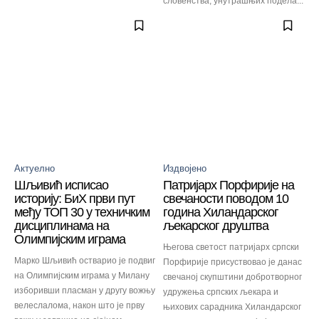
словенства, унутрашњих подела...
Актуелно
Издвојено
Шљивић исписао
Патријарх Порфирије на
историју: БиХ први пут
свечаности поводом 10
међу ТОП 30 у техничким
година Хиландарског
дисциплинама на
љекарског друштва
Олимпијским играма
Његова светост патријарх српски
Марко Шљивић остварио је подвиг
Порфирије присуствовао је данас
на Олимпијским играма у Милану
свечаној скупштини добротворног
изборивши пласман у другу вожњу
удружења српских љекара и
велеслалома, након што је прву
њихових сарадника Хиландарског