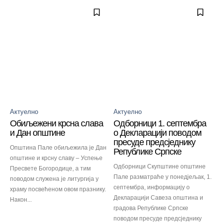
Актуелно
Актуелно
Обиљежени крсна слава
Одборници 1. септембра
и Дан општине
о Декларацији поводом
пресуде предсједнику
Општина Пале обиљежила је Дан
Републике Српске
општине и крсну славу – Успење
Одборници Скупштине општине
Пресвете Богородице, а тим
Пале разматраће у понед‌јељак, 1.
поводом служена је литургија у
септембра, информацију о
храму посвећеном овом празнику.
Декларацији Савеза општина и
Након...
градова Републике Српске
поводом пресуде предсједнику