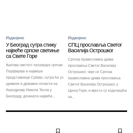
Издвојено
Издвојено
У Београд сутра стижу
СПЦ прославља Светог
највеће српске светиње
Василија Острошког
са Свете Горе
Српска православна црква
Његова светост патријарх српски
прославља Светог Василија
Порфирије и највиши
Острошког, чије се Српска
представници Србије, сутра ће уз
православна црква прославља
црквене и државне почасти на
Светог Василија Острошког, у
Аеродрому Никола Тесла у
Црној Гори, и мјесто су ходочашћа
Београду, дочекати највеће...
за...