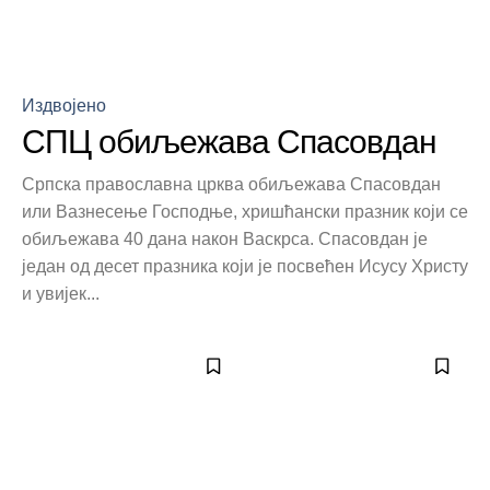
Издвојено
СПЦ обиљежава Спасовдан
Српска православна црква обиљежава Спасовдан
или Вазнесење Господње, хришћански празник који се
обиљежава 40 дана након Васкрса. Спасовдан је
један од десет празника који је посвећен Исусу Христу
и увијек...