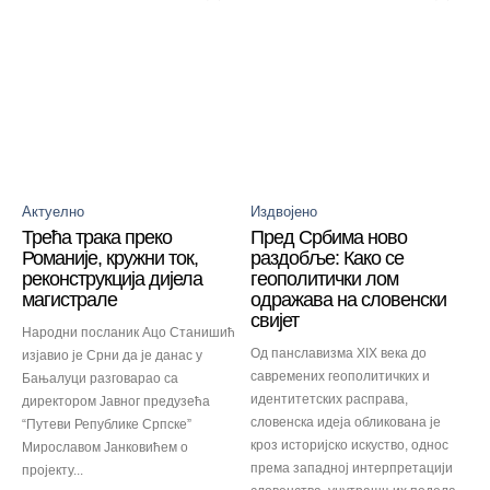
Актуелно
Издвојено
Трећа трака преко
Пред Србима ново
Романије, кружни ток,
раздобље: Како се
реконструкција дијела
геополитички лом
магистрале
одражава на словенски
свијет
Народни посланик Ацо Станишић
Од панславизма XIX века до
изјавио је Срни да је данас у
савремених геополитичких и
Бањалуци разговарао са
идентитетских расправа,
директором Јавног предузећа
словенска идеја обликована је
“Путеви Републике Српске”
кроз историјско искуство, однос
Мирославом Јанковићем о
према западној интерпретацији
пројекту...