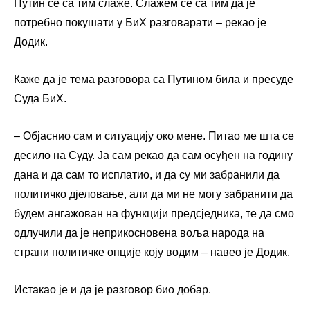
Путин се са тим слаже. Слажем се са тим да је
потребно покушати у БиХ разговарати – рекао је
Додик.
Каже да је тема разговора са Путином била и пресуде
Суда БиХ.
– Објаснио сам и ситуацију око мене. Питао ме шта се
десило на Суду. Ја сам рекао да сам осуђен на годину
дана и да сам то исплатио, и да су ми забранили да
политичко дјеловање, али да ми не могу забранити да
будем ангажован на функцији предсједника, те да смо
одлучили да је неприкосновена воља народа на
страни политичке опције коју водим – навео је Додик.
Истакао је и да је разговор био добар.