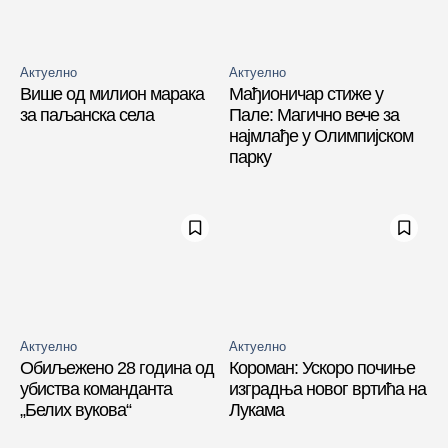
Актуелно
Актуелно
Више од милион марака
Мађионичар стиже у
за паљанска села
Пале: Магично вече за
најмлађе у Олимпијском
парку
Актуелно
Актуелно
Обиљежено 28 година од
Короман: Ускоро почиње
убиства команданта
изградња новог вртића на
„Белих вукова“
Лукама