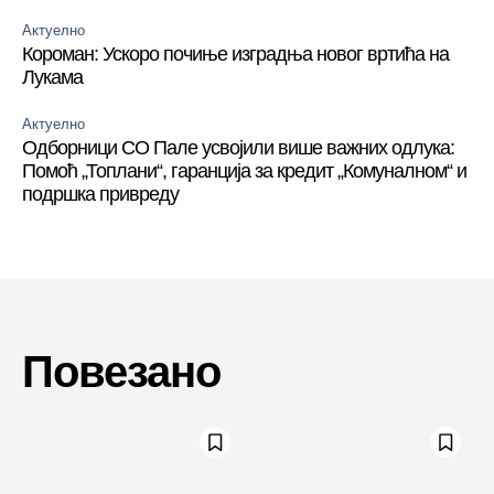
Актуелно
Короман: Ускоро почиње изградња новог вртића на
Лукама
Актуелно
Одборници СО Пале усвојили више важних одлука:
Помоћ „Топлани“, гаранција за кредит „Комуналном“ и
подршка привреду
Повезано