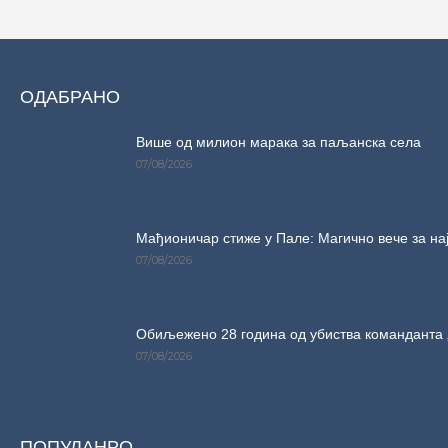
ОДАБРАНО
Више од милион марака за паљанска села
07/08/2026
Мађионичар стиже у Пале: Магично вече за на
07/08/2026
Обиљежено 28 година од убиства команданта 
07/08/2026
ПОПУЛАНРО