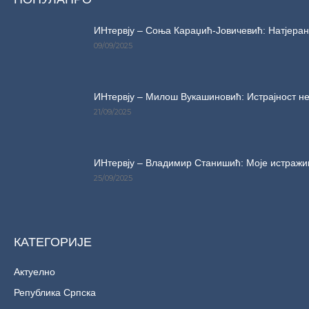
ИНтервју – Соња Караџић-Јовичевић: Натјерани
09/09/2025
ИНтервју – Милош Вукашиновић: Истрајност не
21/09/2025
ИНтервју – Владимир Станишић: Моје истражи
25/09/2025
КАТЕГОРИЈЕ
Актуелно
Република Српска