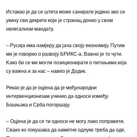
Истакао је да се штета може санирати једино ако се
укину сви декрети које је странац донио у свом
нелегалном мандату.
– Русија има намјеру да јача своју економију. Путим
ми је говорио о развоју БРИКС-а. Важно је то чути.
Kaко би се ми могли позиционирати о питањима која
су важна и за нас – навео је Додик.
Рекао је да је оцјена да је међународни
интервенционизам учинио да односи између
Бошњака и Срба погоршају.
– Оцјена је да се ти односи не могу лако поправити.
Свако ко покушава да наметне одлуке треба да оде.