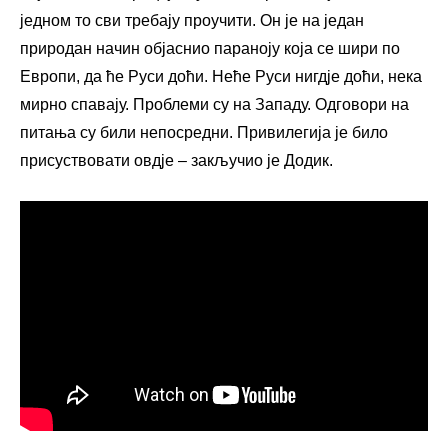
једном то сви требају проучити. Он је на један
природан начин објаснио параноју која се шири по
Европи, да ће Руси доћи. Неће Руси нигдје доћи, нека
мирно спавају. Проблеми су на Западу. Одговори на
питања су били непосредни. Привилегија је било
присуствовати овдје – закључио је Додик.