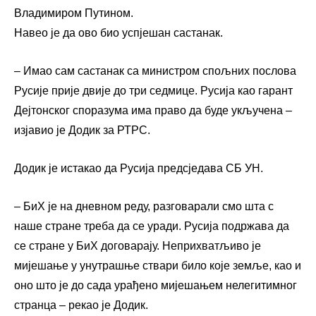
Владимиром Путином.
Навео је да ово био успјешан састанак.
– Имао сам састанак са министром спољних послова
Русије прије двије до три седмице. Русија као гарант
Дејтонског споразума има право да буде укључена –
изјавио је Додик за РТРС.
Додик је истакао да Русија предсједава СБ УН.
– БиХ је на дневном реду, разговарали смо шта с
наше стране треба да се уради. Русија подржава да
се стране у БиХ договарају. Неприхватљиво је
мијешање у унутрашње ствари било које земље, као и
оно што је до сада урађено мијешањем нелегитимног
странца – рекао је Додик.