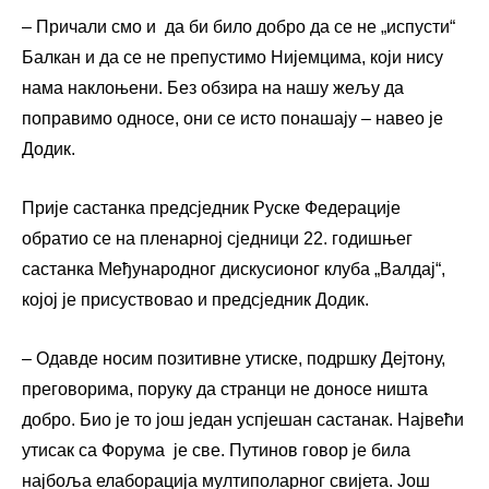
– Причали смо и да би било добро да се не „испусти“
Балкан и да се не препустимо Нијемцима, који нису
нама наклоњени. Без обзира на нашу жељу да
поправимо односе, они се исто понашају – навео је
Додик.
Прије састанка предсједник Руске Федерације
обратио се на пленарној сједници 22. годишњег
састанка Међународног дискусионог клуба „Валдај“,
којој је присуствовао и предсједник Додик.
– Одавде носим позитивне утиске, подршку Дејтону,
преговорима, поруку да странци не доносе ништа
добро. Био је то још један успјешан састанак. Највећи
утисак са Форума је све. Путинов говор је била
најбоља елаборација мултиполарног свијета. Још