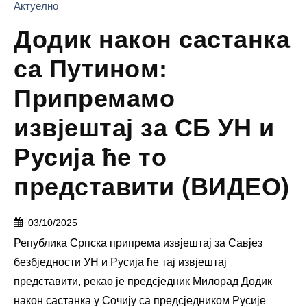
Актуелно
Додик након састанка
са Путином:
Припремамо
извјештај за СБ УН и
Русија ће то
представити (ВИДЕО)
03/10/2025
Република Српска припрема извјештај за Савјез
безбједности УН и Русија ће тај извјештај
представити, рекао је предсједник Милорад Додик
након састанка у Сочију са предсједником Русије