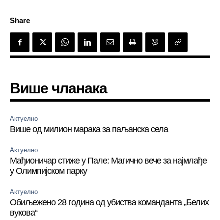
Share
Више чланака
Актуелно
Више од милион марака за паљанска села
Актуелно
Мађионичар стиже у Пале: Магично вече за најмлађе
у Олимпијском парку
Актуелно
Обиљежено 28 година од убиства команданта „Белих
вукова“