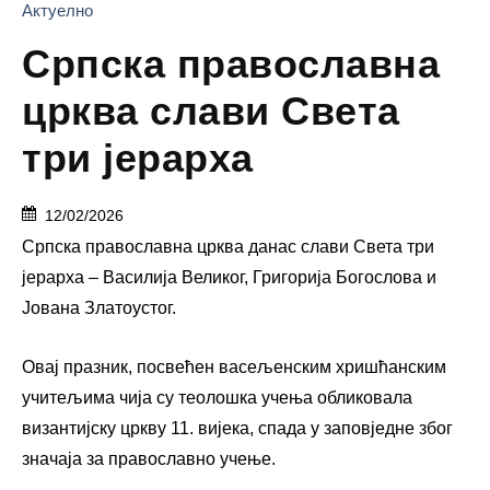
Актуелно
Српска православна
црква слави Света
три јерарха
12/02/2026
Српска православна црква данас слави Света три
јерарха – Василија Великог, Григорија Богослова и
Јована Златоустог.
Овај празник, посвећен васељенским хришћанским
учитељима чија су теолошка учења обликовала
византијску цркву 11. вијека, спада у заповједне због
значаја за православно учење.