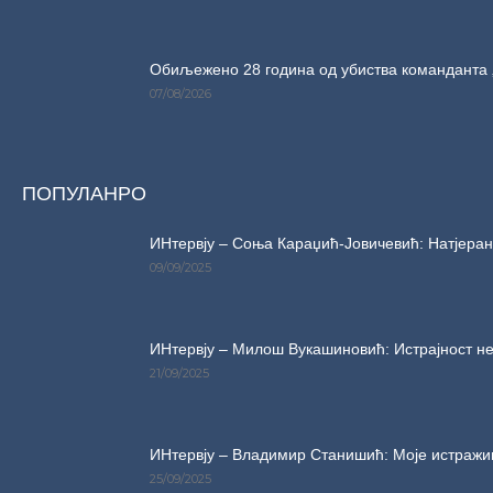
Обиљежено 28 година од убиства команданта 
07/08/2026
ПОПУЛАНРО
ИНтервју – Соња Караџић-Јовичевић: Натјерани
09/09/2025
ИНтервју – Милош Вукашиновић: Истрајност не
21/09/2025
ИНтервју – Владимир Станишић: Моје истражи
25/09/2025