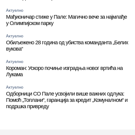
Актуелно
Мађионичар стиже у Пале: Магично вече за најмлађе
у Олимпијском парку
Актуелно
Обиљежено 28 година од убиства команданта „Белих
вукова“
Актуелно
Короман: Ускоро почиње изградња новог вртића на
Лукама
Актуелно
Одборници СО Пале усвојили више важних одлука:
Помоћ „Топлани“, гаранција за кредит „Комуналном“ и
подршка привреду