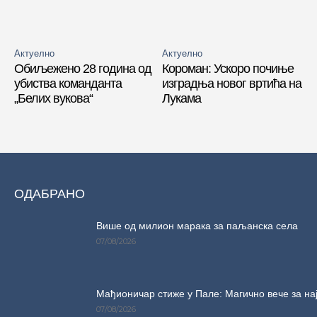
Актуелно
Актуелно
Обиљежено 28 година од
Короман: Ускоро почиње
убиства команданта
изградња новог вртића на
„Белих вукова“
Лукама
ОДАБРАНО
Више од милион марака за паљанска села
07/08/2026
Мађионичар стиже у Пале: Магично вече за на
07/08/2026