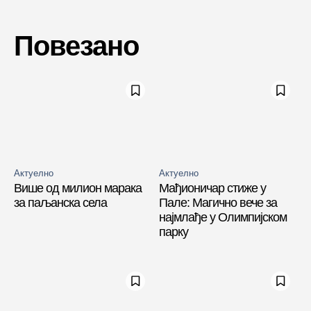
Повезано
Актуелно
Актуелно
Више од милион марака
Мађионичар стиже у
за паљанска села
Пале: Магично вече за
најмлађе у Олимпијском
парку