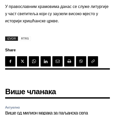
У православним храмовима данас се служе литургије
у част светитеља који су заузели високо мјесто у
историји хришћанске цркве.
IZVOR
RTRS
Share
Више чланака
Актуелно
Више од милион марака за паљанска села