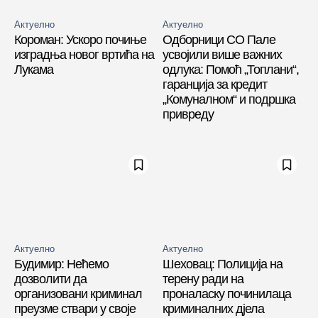
Актуелно
Актуелно
Короман: Ускоро почиње
Одборници СО Пале
изградња новог вртића на
усвојили више важних
Лукама
одлука: Помоћ „Топлани“,
гаранција за кредит
„Комуналном“ и подршка
привреду
Актуелно
Актуелно
Будимир: Нећемо
Шеховац: Полиција на
дозволити да
терену ради на
организовани криминал
проналаску починилаца
преузме ствари у своје
криминалних дјела