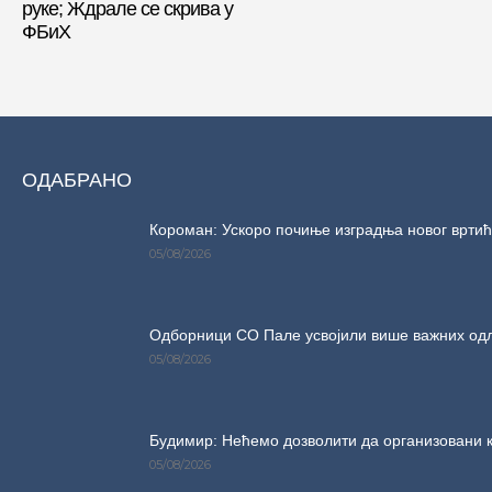
руке; Ждрале се скрива у
ФБиХ
ОДАБРАНО
Короман: Ускоро почиње изградња новог врти
05/08/2026
Одборници СО Пале усвојили више важних одлук
05/08/2026
Будимир: Нећемо дозволити да организовани кр
05/08/2026