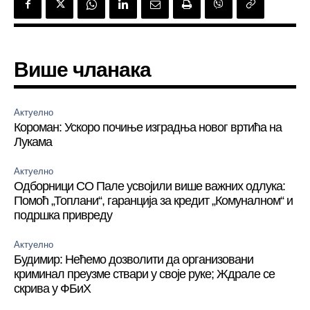
Више чланака
Актуелно
Короман: Ускоро почиње изградња новог вртића на
Лукама
Актуелно
Одборници СО Пале усвојили више важних одлука:
Помоћ „Топлани“, гаранција за кредит „Комуналном“ и
подршка привреду
Актуелно
Будимир: Нећемо дозволити да организовани
криминал преузме ствари у своје руке; Ждрале се
скрива у ФБиХ