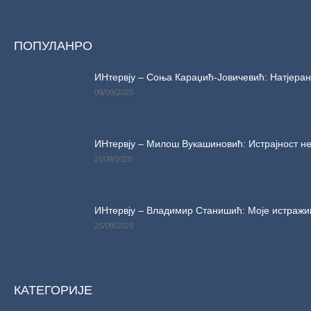
ПОПУЛАНРО
ИНтервју – Соња Караџић-Јовичевић: Натјерани
09/09/2025
ИНтервју – Милош Вукашиновић: Истрајност не
21/09/2025
ИНтервју – Владимир Станишић: Моје истражи
25/09/2025
КАТЕГОРИЈЕ