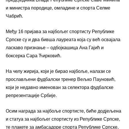
и министра породице, омладине и спорта Селме
Чабрић.
Међу 16 пријава за најбољег спортисту Републике
Српске су и два бивша лауреата која су већ освајала
ласкаво признање – одбојкашица Ана Гајић и
боксерка Сара Ћирковић.
На челу жирија, који је бирао најбоље, налази се
прослављени фудбалски тренер Вељко Пауновић,
који је недавно именован за селектора фудбалске
репрезентације Србије.
Осим награда за најбоље спортисте, биће додјељена
и статуа за најбољег спортисту из Републике Српске,
те плакете за амбасадоре спорта Републике Српске,