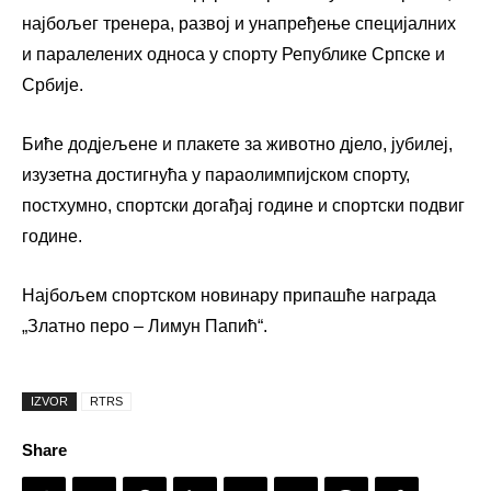
најбољег тренера, развој и унапређење специјалних
и паралелених односа у спорту Републике Српске и
Србије.
Биће додјељене и плакете за животно дјело, јубилеј,
изузетна достигнућа у параолимпијском спорту,
постхумно, спортски догађај године и спортски подвиг
године.
Најбољем спортском новинару припашће награда
„Златно перо – Лимун Папић“.
IZVOR
RTRS
Share