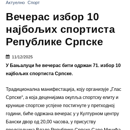
Актуелно
Спорт
Вечерас избор 10
најбољих спортиста
Републике Српске
11/12/2025
У Бањалуци ће вечерас бити одржан 71. избор 10
најбољих спортиста Српске.
Традиционална манифестација, коју организује „Глас
Српске“, а која деценијама окупља спортску елиту и
крунише спортске успјехе постигнуте у претходној
години, биће одржана вечерас у у Културном центру
Бански двор од 20,00 часова, у присуству
предсједника Владе Републике Српске Саве Минића