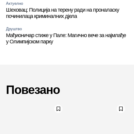
Актуелно
Шеховац: Полиција на терену ради на проналаску
починилаца криминалних дјела
Друштво
Мађионичар стиже у Пале: Магично вече за најмлађе
у Олимпијском парку
Повезано