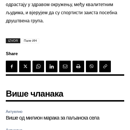
одрастају у здравом окружењу, међу квалитетним
људима, и вјерујем да су спортисти заиста посебна
друштвена група.
IZVOR
Пале ИН
Share
Више чланака
Актуелно
Више од милион марака за паљанска села