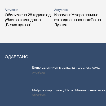
Актуелно
Актуелно
Обиљежено 28 година од
Короман: Ускоро почиње
убиства команданта
изградња новог вртића на
„Белих вукова“
Лукама
ОДАБРАНО
Више од милион марака за паљанска села
07/08/2026
Мађионичар стиже у Пале: Магично вече за на
07/08/2026