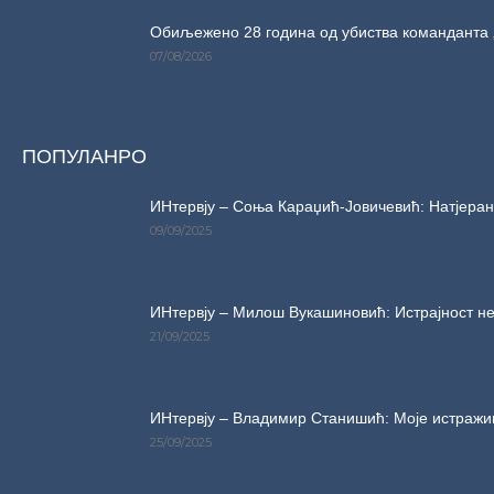
Обиљежено 28 година од убиства команданта 
07/08/2026
ПОПУЛАНРО
ИНтервју – Соња Караџић-Јовичевић: Натјерани
09/09/2025
ИНтервју – Милош Вукашиновић: Истрајност не
21/09/2025
ИНтервју – Владимир Станишић: Моје истражи
25/09/2025