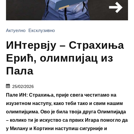
Актуелно
Ексклузивно
ИНтервју – Страхиња
Ерић, олимпијац из
Пала
25/02/2026
Пале ИН:
Страхиња, прије свега честитамо на
изузетном наступу, како теби тако и свим нашим
олимпијцима. Ово је била твоја друга Олимпијада
– колико ти је искуство са првих Игара помогло да
у Милану и Кортини наступиш сигурније и