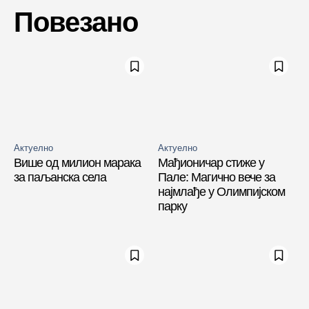
Повезано
Актуелно
Актуелно
Више од милион марака
Мађионичар стиже у
за паљанска села
Пале: Магично вече за
најмлађе у Олимпијском
парку