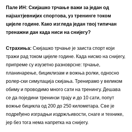
Пале ИН:
Скијашко трчање важи за један од
најзахтјевнијих спортова, уз тренинге током
цијеле године. Како изгледа један твој типичан
тренажни дан када ниси на снијегу?
Страхиња:
Скијашко трчање је заиста спорт који
тражи рад током цијеле године. Када нисмо на снијегу,
припреме су изузетно разноврсне: трчање,
планинарење, бициклизам и вожња ролки, односно
ролер-ски симулација скијања. Тренирамо у великом
обиму и проводимо много сати на тренингу. Дешава
се да поједини тренинзи трају и до 10 сати, попут
вожње бицикла од 200 до 250 километара. Све је
подређено изградњи издржљивости, снаге и технике,
јер без тога нема напретка на снијегу.