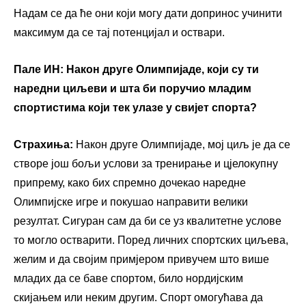
Надам се да ће они који могу дати допринос учинити
максимум да се тај потенцијал и оствари.
Пале ИН:
Након друге Олимпијаде, који су ти
наредни циљеви и шта би поручио младим
спортистима који тек улазе у свијет спорта?
Страхиња:
Након друге Олимпијаде, мој циљ је да се
створе још бољи услови за тренирање и цјелокупну
припрему, како бих спремно дочекао наредне
Олимпијске игре и покушао направити велики
резултат. Сигуран сам да би се уз квалитетне услове
то могло остварити. Поред личних спортских циљева,
желим и да својим примјером привучем што више
младих да се баве спортом, било нордијским
скијањем или неким другим. Спорт омогућава да