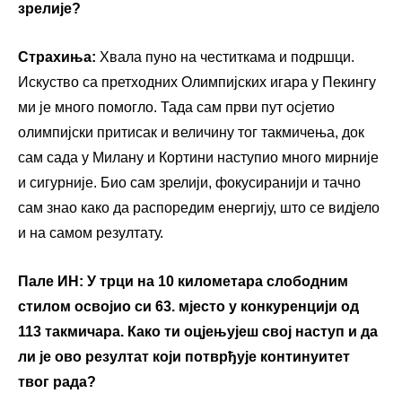
зрелије?
Страхиња:
Хвала пуно на честиткама и подршци.
Искуство са претходних Олимпијских игара у Пекингу
ми је много помогло. Тада сам први пут осјетио
олимпијски притисак и величину тог такмичења, док
сам сада у Милану и Кортини наступио много мирније
и сигурније. Био сам зрелији, фокусиранији и тачно
сам знао како да распоредим енергију, што се видјело
и на самом резултату.
Пале ИН:
У трци на 10 километара слободним
стилом освојио си 63.
мјесто
у конкуренцији од
113 такмичара. Како ти оцјењујеш свој наступ и да
ли је ово резултат који потврђује континуитет
твог рада?