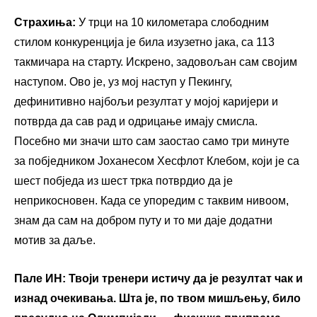
Страхиња:
У трци на 10 километара слободним
стилом конкуренција је била изузетно јака, са 113
такмичара на старту. Искрено, задовољан сам својим
наступом. Ово је, уз мој наступ у Пекингу,
дефинитивно најбољи резултат у мојој каријери и
потврда да сав рад и одрицање имају смисла.
Посебно ми значи што сам заостао само три минуте
за побједником Јоханесом Хесфлот Клебом, који је са
шест побједа из шест трка потврдио да је
неприкосновен. Када се упоредим с таквим нивоом,
знам да сам на добром путу и то ми даје додатни
мотив за даље.
Пале ИН:
Твоји тренери истичу да је резултат чак и
изнад очекивања. Шта је, по твом мишљењу, било