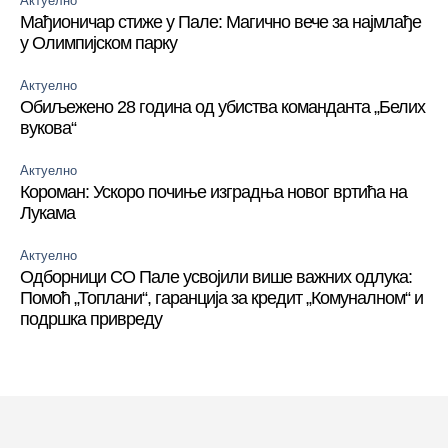
Актуелно
Мађионичар стиже у Пале: Магично вече за најмлађе
у Олимпијском парку
Актуелно
Обиљежено 28 година од убиства команданта „Белих
вукова“
Актуелно
Короман: Ускоро почиње изградња новог вртића на
Лукама
Актуелно
Одборници СО Пале усвојили више важних одлука:
Помоћ „Топлани“, гаранција за кредит „Комуналном“ и
подршка привреду