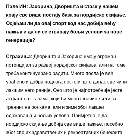
Пале ИН:
Јахорина
, Дворишта
и стазе у нашем
крају све више постају база за нордијско скијање.
Осјећаш ли да овај спорт код нас добија већу
пажњу и да ли се стварају бољи услови за нове
генерације?
Страхиња:
Дворишта и Јахорина имају огроман
потенцијал за развој нордијског скијања, али на томе
треба континуирано радити. Много посла је већ
урађено и добра подлога постоји, што данас све чини
лакшим него раније. Оно што је најпотребније јесте
асфалт на стазама, који би много значио љети за
тренинг на ролкама, али и зими због лакшег
одржавања и бољих услова. Примјетно је да
нордијско скијање добија све више пажње, посебно
због својих здравствених и рекреативних бенефита.