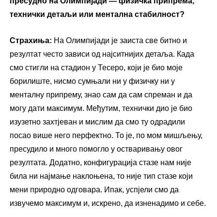
пресудно на Олимпијади — физичка припрема,
технички детаљи или ментална стабилност?
Страхиња:
На Олимпијади је заиста све битно и
резултат често зависи од најситнијих детаља. Када
смо стигли на стадион у Тесеро, који је био моје
борилиште, нисмо сумњали ни у физичку ни у
менталну припрему, знао сам да сам спреман и да
могу дати максимум. Међутим, технички дио је био
изузетно захтјеван и мислим да смо ту одрадили
посао више него перфектно. То је, по мом мишљењу,
пресудило и много помогло у остваривању овог
резултата. Додатно, конфигурација стазе нам није
била ни најмање наклоњена, то није тип стазе који
мени природно одговара. Ипак, успјели смо да
извучемо максимум и, искрено, да изненадимо и себе.