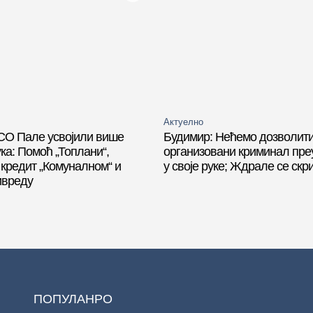
Актуелно
СО Пале усвојили више
Будимир: Нећемо дозволити
ка: Помоћ „Топлани“,
организовани криминал пре
 кредит „Комуналном“ и
у своје руке; Ждрале се ск
ивреду
ПОПУЛАНРО