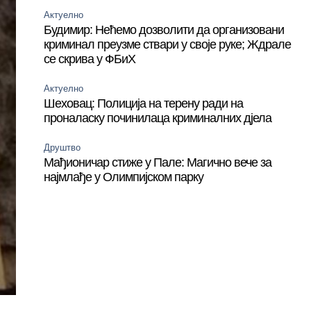
Актуелно
Будимир: Нећемо дозволити да организовани
криминал преузме ствари у своје руке; Ждрале
се скрива у ФБиХ
Актуелно
Шеховац: Полиција на терену ради на
проналаску починилаца криминалних дјела
Друштво
Мађионичар стиже у Пале: Магично вече за
најмлађе у Олимпијском парку