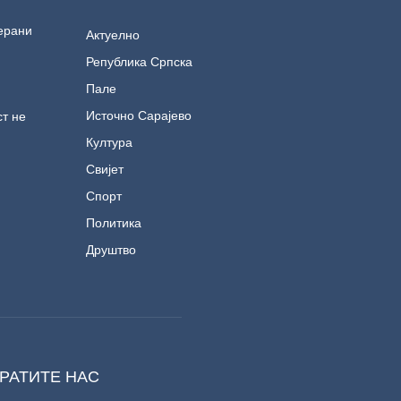
ерани
Актуелно
Република Српска
Пале
Источно Сарајево
т не
Култура
Свијет
Спорт
Политика
Друштво
РАТИТЕ НАС