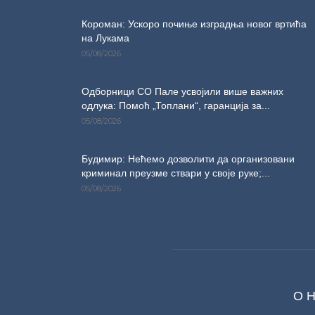
Короман: Ускоро почиње изградња новог вртића
на Лукама
05/08/2026
Одборници СО Пале усвојили више важних
одлука: Помоћ „Топлани“, гаранција за...
05/08/2026
Будимир: Нећемо дозволити да организовани
криминал преузме ствари у своје руке;...
05/08/2026
О 