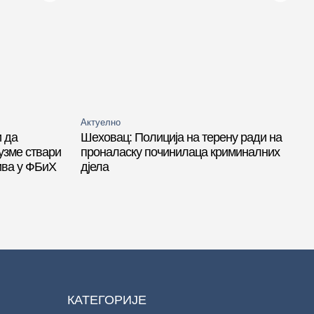
Актуелно
 да
Шеховац: Полиција на терену ради на
узме ствари
проналаску починилаца криминалних
рива у ФБиХ
дјела
КАТЕГОРИЈЕ