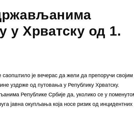
држављанима
у у Хрватску од 1.
 саопштило је вечерас да жели да препоручи својим
дине уздрже од путовања у Републику Хрватску.
љанима Републике Србије да, уколико се у поменуто
друга јавна окупљања која носе ризик од инцидентних