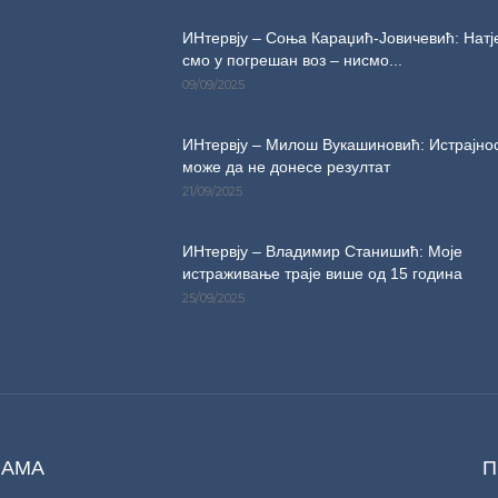
ИНтервју – Соња Караџић-Јовичевић: Натј
смо у погрешан воз – нисмо...
09/09/2025
ИНтервју – Милош Вукашиновић: Истрајнос
може да не донесе резултат
21/09/2025
ИНтервју – Владимир Станишић: Моје
истраживање траје више од 15 година
25/09/2025
НАМА
П