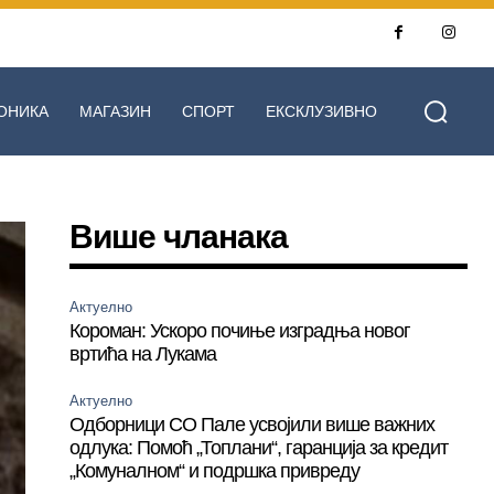
ОНИКА
МАГАЗИН
СПОРТ
ЕКСКЛУЗИВНО
Више чланака
Актуелно
Короман: Ускоро почиње изградња новог
вртића на Лукама
Актуелно
Одборници СО Пале усвојили више важних
одлука: Помоћ „Топлани“, гаранција за кредит
„Комуналном“ и подршка привреду