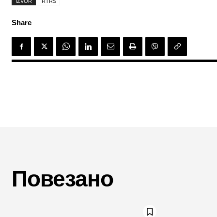
IZVOR
RTRS
Share
Повезано