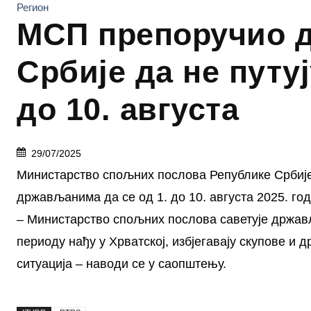
Регион
МСП препоручио 
Србије да не путуј
до 10. августа
29/07/2025
Министарство спољних послова Републике Србије
држављанима да се од 1. до 10. августа 2025. го
– Министарство спољних послова саветује држав
периоду нађу у Хрватској, избјегавају скупове и 
ситуација – наводи се у саопштењу.