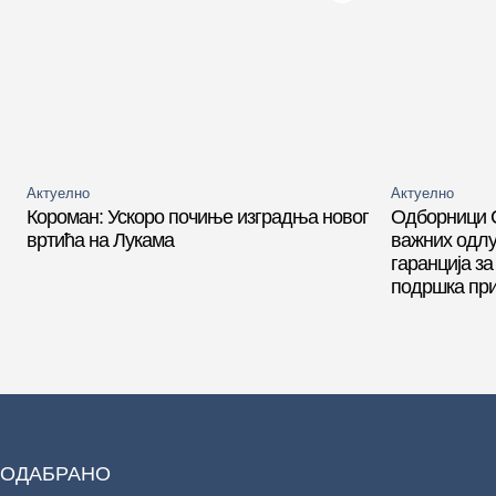
Актуелно
Актуелно
Короман: Ускоро почиње изградња новог
Одборници 
вртића на Лукама
важних одлу
гаранција за
подршка пр
ОДАБРАНО