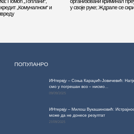
ка: Помоћ „Топлани“,
организовани криминал пре
 кредит „Комуналном“ и
у своје руке; Ждрале се ск
ивреду
ПОПУЛАНРО
ИНтервју – Соња Караџић-Јовичевић: Натј
смо у погрешан воз – нисмо...
09/09/2025
ИНтервју – Милош Вукашиновић: Истрајнос
може да не донесе резултат
21/09/2025