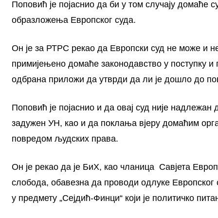
Поповић је појаснио да би у том случају домаће 
образложења Европског суда.
Он је за РТРС рекао да Европски суд не може и не
примијењено домаће законодавство у поступку и 
одбрана приложи да утврди да ли је дошло до по
Поповић је појаснио и да овај суд није надлежан 
задужен УН, као и да поклања вјеру домаћим орг
повредом људских права.
Он је рекао да је БиХ, као чланица Савјета Евро
слобода, обавезна да проводи одлуке Европског с
у предмету „Сејдић-Финци“ који је политичко пита