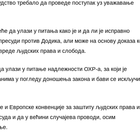
судство требало да проведе поступак уз уважавање
ће да улази у питања како је и да ли је исправно
пресуди против Додика, али може на основу доказа к
вреде људских права и слобода.
да улази у питање надлежности ОХР-а, за који је
анима у погледу доношења закона и бави се искључ
пе и Европске конвенције за заштиту људских права и
уда и да у већини случајева проводи, осим
ње.