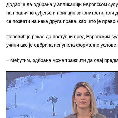
Додао је да одбрана у апликацији Европском суду 
на правично суђење и принцип законитости, али д
се позвати на нека друга права, као што је пра
Поповић је рекао да поступци пред Европским суд
учини ако је одбрана испунила формалне услове, 
– Међутим, одбрана може тражиити да овај предме
П
р
е
г
л
е