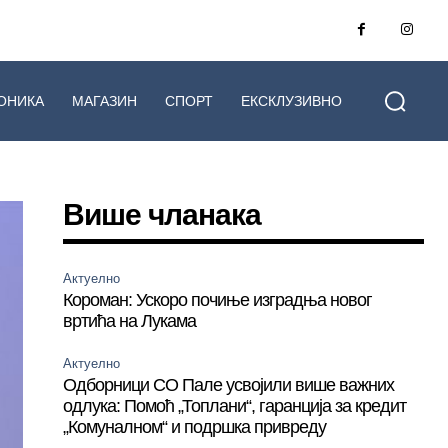
ОНИКА
МАГАЗИН
СПОРТ
ЕКСКЛУЗИВНО
Више чланака
Актуелно
Короман: Ускоро почиње изградња новог
вртића на Лукама
Актуелно
Одборници СО Пале усвојили више важних
одлука: Помоћ „Топлани“, гаранција за кредит
„Комуналном“ и подршка привреду