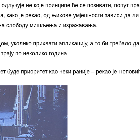
одлучује не које принципе ће се позивати, попут пр
а, како је рекао, од њихове умјешности зависи да ли
во на слободу мишљења и изражавања.
ом, уколико прихвати апликацију, а то би требало да
трају по неколико година.
т буде приоритет као неки раније – рекао је Попови