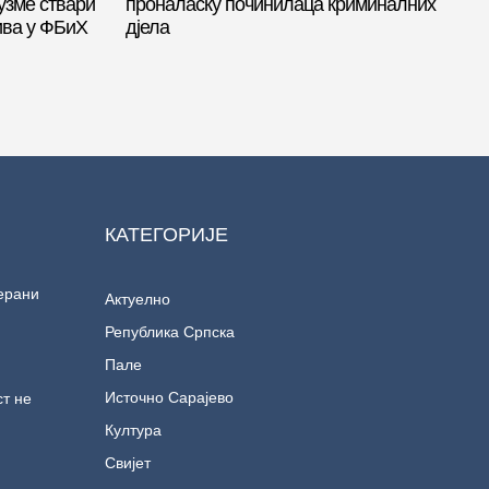
узме ствари
проналаску починилаца криминалних
рива у ФБиХ
дјела
КАТЕГОРИЈЕ
ерани
Актуелно
Република Српска
Пале
Источно Сарајево
т не
Култура
Свијет