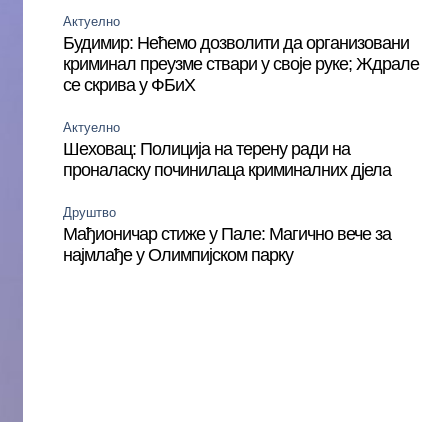
Актуелно
Будимир: Нећемо дозволити да организовани
криминал преузме ствари у своје руке; Ждрале
се скрива у ФБиХ
Актуелно
Шеховац: Полиција на терену ради на
проналаску починилаца криминалних дјела
Друштво
Мађионичар стиже у Пале: Магично вече за
најмлађе у Олимпијском парку