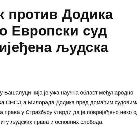
к против Додика
о Европски суд
ријеђена људска
у Бањалуци чија је ужа научна област међународно
дника СНСД-а Милорада Додика пред домаћим судовим
а права у Стразбуру утврди да је повријеђено неко 
иту људских права и основних слобода.