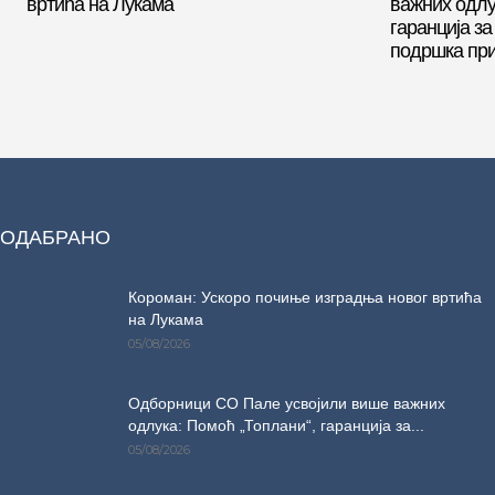
вртића на Лукама
важних одлу
гаранција за
подршка пр
ОДАБРАНО
Короман: Ускоро почиње изградња новог вртића
на Лукама
05/08/2026
Одборници СО Пале усвојили више важних
одлука: Помоћ „Топлани“, гаранција за...
05/08/2026