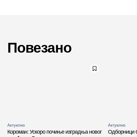
Повезано
Актуелно
Актуелно
Короман: Ускоро почиње изградња новог
Одборници 