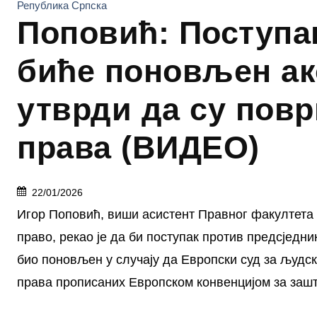
Република Српска
Поповић: Поступа
биће поновљен ак
утврди да су пов
права (ВИДЕО)
22/01/2026
Игор Поповић, виши асистент Правног факултета 
право, рекао је да би поступак против предсје
био поновљен у случају да Европски суд за људск
права прописаних Европском конвенцијом за зашт