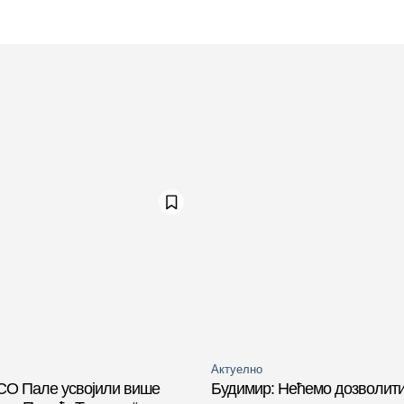
Актуелно
СО Пале усвојили више
Будимир: Нећемо дозволити