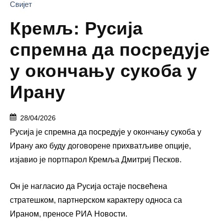
Свијет
Кремљ: Русија
спремна да посредује
у окончању сукоба у
Ирану
28/04/2026
Русија је спремна да посредује у окончању сукоба у
Ирану ако буду договорене прихватљиве опције,
изјавио је портпарол Кремља Дмитриј Песков.
Он је нагласио да Русија остаје посвећена
стратешком, партнерском карактеру односа са
Ираном, преносе РИА Новости.