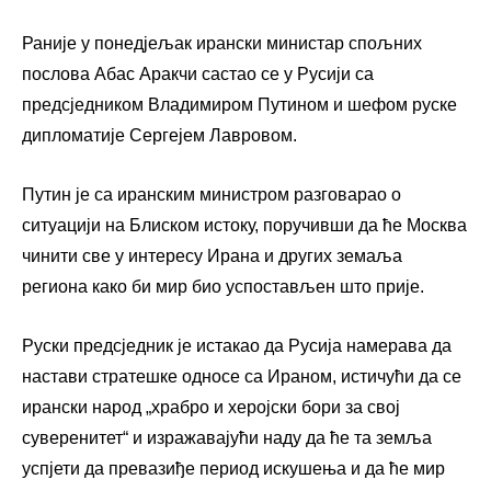
Раније у понедјељак ирански министар спољних
послова Абас Аракчи састао се у Русији са
предсједником Владимиром Путином и шефом руске
дипломатије Сергејем Лавровом.
Путин је са иранским министром разговарао о
ситуацији на Блиском истоку, поручивши да ће Москва
чинити све у интересу Ирана и других земаља
региона како би мир био успостављен што прије.
Руски предсједник је истакао да Русија намерава да
настави стратешке односе са Ираном, истичући да се
ирански народ „храбро и херојски бори за свој
суверенитет“ и изражавајући наду да ће та земља
успјети да превазиђе период искушења и да ће мир