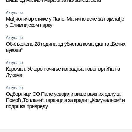
Више од милион марака за паљанска села
Актуелно
Мађионичар стиже у Пале: Магично вече за најмлађе
у Олимпијском парку
Актуелно
Обиљежено 28 година од убиства команданта „Белих
вукова“
Актуелно
Короман: Ускоро почиње изградња новог вртића на
Лукама
Актуелно
Одборници СО Пале усвојили више важних одлука:
Помоћ „Топлани“, гаранција за кредит „Комуналном“ и
подршка привреду