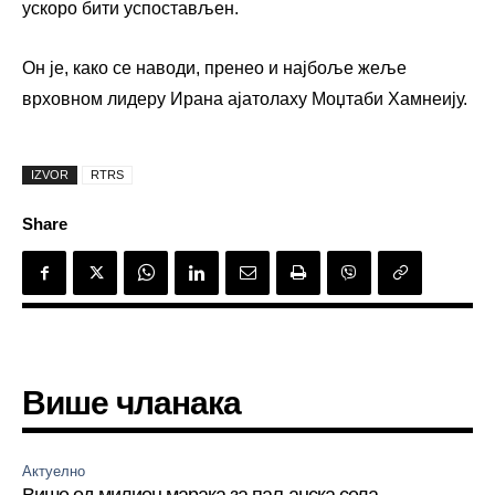
ускоро бити успостављен.
Он је, како се наводи, пренео и најбоље жеље
врховном лидеру Ирана ајатолаху Моџтаби Хамнеију.
IZVOR
RTRS
Share
Више чланака
Актуелно