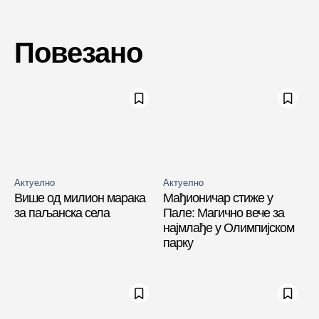
Повезано
Актуелно
Актуелно
Више од милион марака
Мађионичар стиже у
за паљанска села
Пале: Магично вече за
најмлађе у Олимпијском
парку