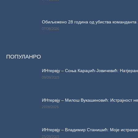
Обиљежено 28 година од убиства команданта 
07/08/2026
ПОПУЛАНРО
ИНтервју – Соња Караџић-Јовичевић: Натјерани
09/09/2025
ИНтервју – Милош Вукашиновић: Истрајност не
21/09/2025
ИНтервју – Владимир Станишић: Моје истражи
25/09/2025