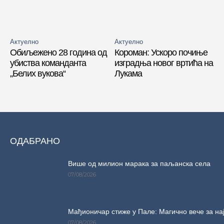
Актуелно
Актуелно
Обиљежено 28 година од
Короман: Ускоро почиње
убиства команданта
изградња новог вртића на
„Белих вукова“
Лукама
ОДАБРАНО
Више од милион марака за паљанска села
07/08/2026
Мађионичар стиже у Пале: Магично вече за на
07/08/2026